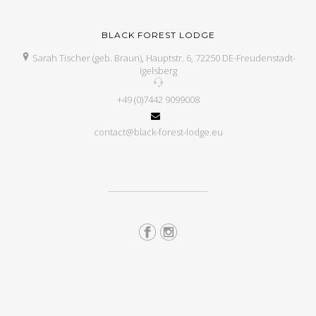
BLACK FOREST LODGE
Sarah Tischer (geb. Braun), Hauptstr. 6, 72250 DE-Freudenstadt-
Igelsberg
+49 (0)7442 9099008
contact@black-forest-lodge.eu