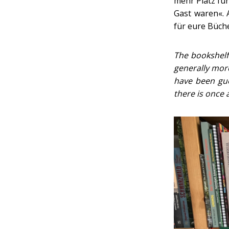
mehr Platz für
Gast waren«. 
für eure Büche
The bookshelf
generally mor
have been gue
there is once 