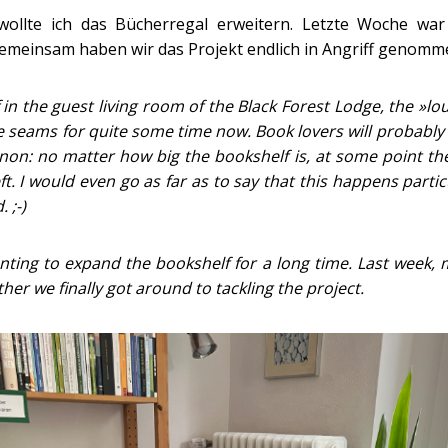
wollte ich das Bücherregal erweitern. Letzte Woche wa
emeinsam haben wir das Projekt endlich in Angriff genomm
in the guest living room of the Black Forest Lodge, the »l
e seams for quite some time now. Book lovers will probably 
on: no matter how big the bookshelf is, at some point the
t. I would even go as far as to say that this happens particu
 ;-)
nting to expand the bookshelf for a long time. Last week,
ther we finally got around to tackling the project.