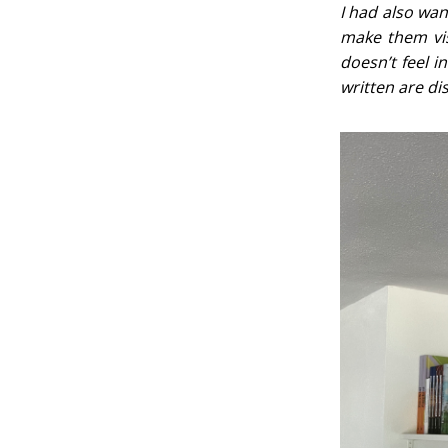
I had also wa
make them vis
doesn’t feel i
written are di