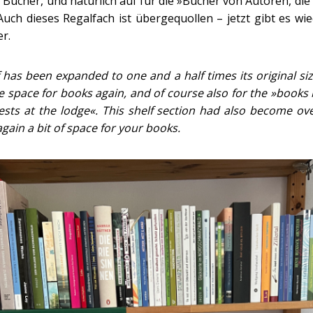
 Bücher, und natürlich auf für die »Bücher von Autoren, die
Auch dieses Regalfach ist übergequollen – jetzt gibt es wi
r.
 has been expanded to one and a half times its original si
e space for books again, and of course also for the »books
sts at the lodge«.
This shelf section had also become ov
again a bit of space for your books.