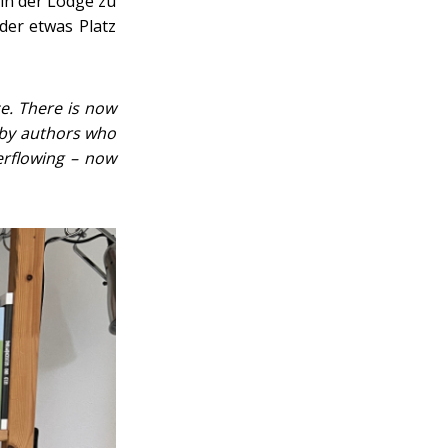
 in der Lodge zu
eder etwas Platz
ze. There is now
 by authors who
erflowing – now