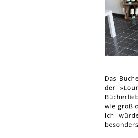
Das Büche
der »Loun
Bücherlie
wie groß d
Ich würd
besonders 