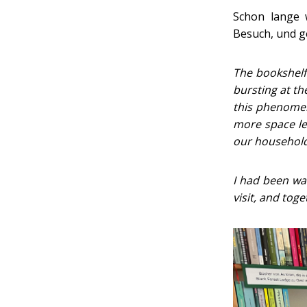
Schon lange 
Besuch, und g
The bookshelf 
bursting at th
this phenomen
more space lef
our household.
I had been wa
visit, and toge