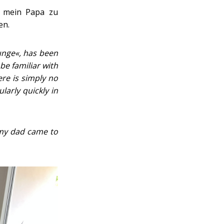
r mein Papa zu
en.
ounge«, has been
be familiar with
re is simply no
larly quickly in
 my dad came to