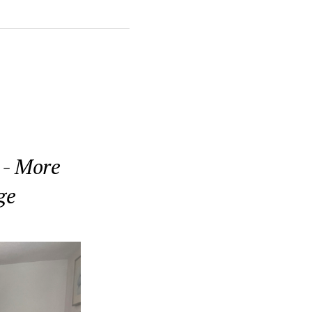
 - More
ge