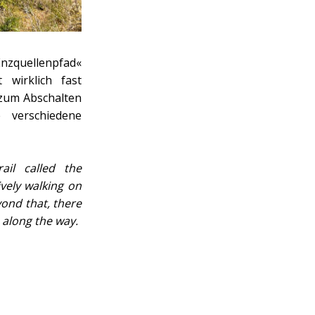
nzquellenpfad«
wirklich fast
 zum Abschalten
 verschiedene
ail called the
ively walking on
yond that, there
 along the way.