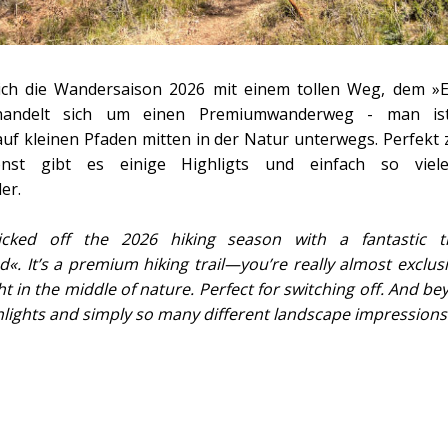
ich die Wandersaison 2026 mit einem tollen Weg, dem »E
 handelt sich um einen Premiumwanderweg - man ist 
 auf kleinen Pfaden mitten in der Natur unterwegs. Perfekt
st gibt es einige Highligts und einfach so viele
er.
icked off the 2026 hiking season with a fantastic tr
«. It’s a premium hiking trail—you’re really almost exclus
ht in the middle of nature. Perfect for switching off. And be
hlights and simply so many different landscape impressions