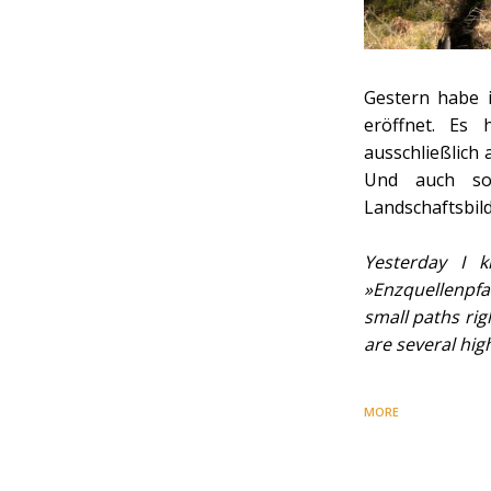
Gestern habe 
eröffnet. Es
ausschließlich
Und auch son
Landschaftsbild
Yesterday I k
»Enzquellenpfad
small paths rig
are several hig
MORE