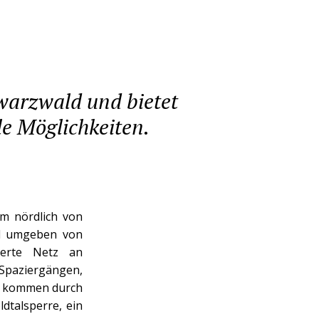
hwarzwald und bietet
e Möglichkeiten.
km nördlich von
gel umgeben von
derte Netz an
Spaziergängen,
r kommen durch
ldtalsperre, ein