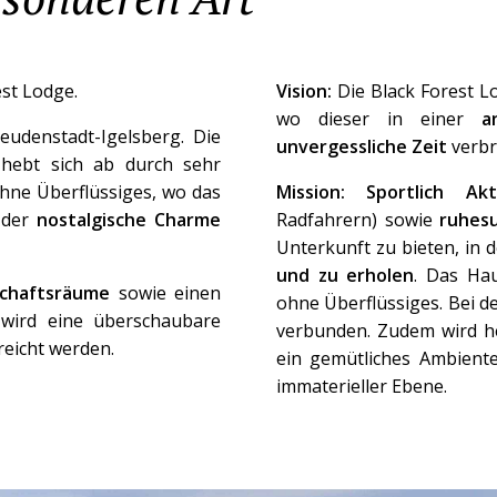
est Lodge.
Vision:
Die Black Forest L
wo dieser in einer
a
eudenstadt-Igelsberg. Die
unvergessliche Zeit
verbr
 hebt sich ab durch sehr
hne Überflüssiges, wo das
Mission:
Sportlich Akt
 der
nostalgische Charme
Radfahrern) sowie
ruhes
Unterkunft zu bieten, in 
und zu erholen
. Das Ha
chaftsräume
sowie einen
ohne Überflüssiges. Bei d
wird eine überschaubare
verbunden. Zudem wird he
reicht werden.
ein gemütliches Ambiente
immaterieller Ebene.