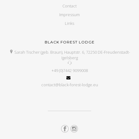
Contact
Impressum
Links
BLACK FOREST LODGE
Sarah Tischer (geb. Braun), Hauptstr. 6, 72250 DE-Freudenstadt-
Igelsberg
+49 (0)7442 9099008
contact@black-forest-lodge.eu