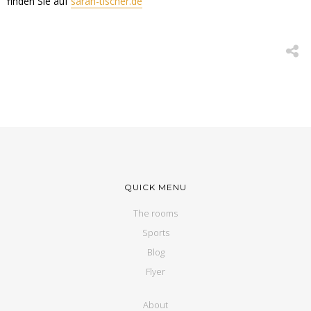
finden Sie auf
sarah-tischer.de
QUICK MENU
The rooms
Sports
Blog
Flyer
About