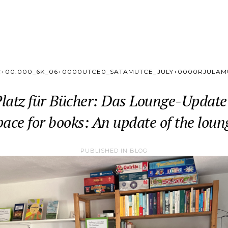
C+00:000_6K_06+0000UTCE0_SATAMUTCE_JULY+0000RJULAM
latz für Bücher: Das Lounge-Update
pace for books: An update of the loun
PUBLISHED IN
BLOG