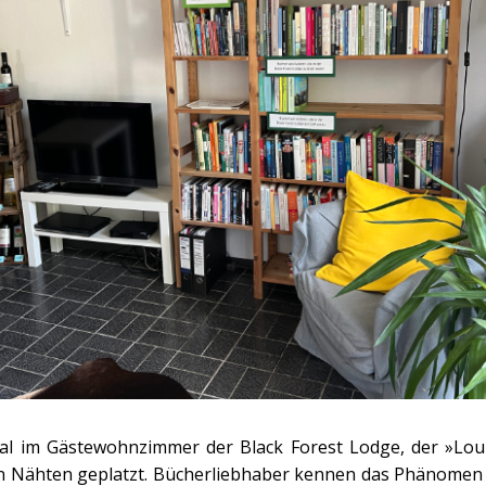
al im Gästewohnzimmer der Black Forest Lodge, der »Loun
en Nähten geplatzt. Bücherliebhaber kennen das Phänomen 