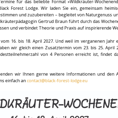
Termine für das beliebte Format »Wildkräuter-Wochenend
Black Forest Lodge. Wir laden Sie ein, gemeinsam heimis
stimmen und zuzubereiten – begleitet von Naturgenuss un
ldkräuterpädagogin Gertrud Braun führt durch das Wochene
sen und verbindet Theorie und Praxis auf inspirierende We
 vom 16. bis 18. April 2027. Und weil im verganenen Jahr 
aben wir gleich einen Zusatztermin vom 23. bis 25. April 
destteilnehmerzahl von 4 Personen erreicht ist, findet
 senden wir Ihnen gerne weitere Informationen und den A
uns einfach an
contact@black-forest-lodge.eu