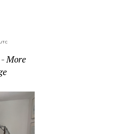
UTC
 - More
ge