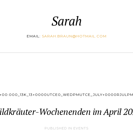
Sarah
EMAIL:
SARAH.BRAUN@HOTMAIL.COM
+00:000_13K_13+0000UTCE0_WEDPMUTCE_JULY+0000RJULP
ldkräuter-Wochenenden im April 2
PUBLISHED IN
EVENTS