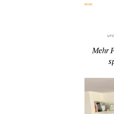
MORE
UT
Mehr P
s