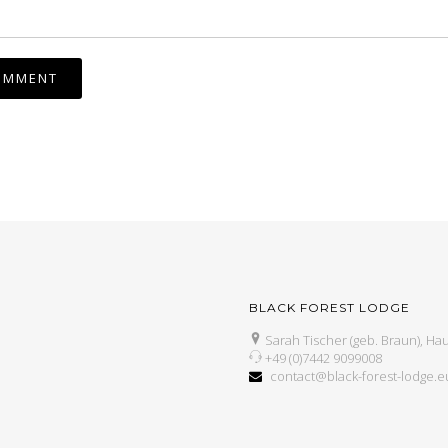
BLACK FOREST LODGE
Sarah Tischer (geb. Braun), Hau
+49 (0)7442 9099008
contact@black-forest-lodge.e