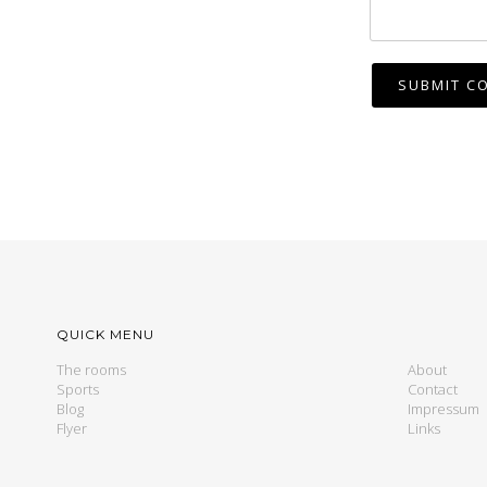
QUICK MENU
The rooms
About
Sports
Contact
Blog
Impressum
Flyer
Links