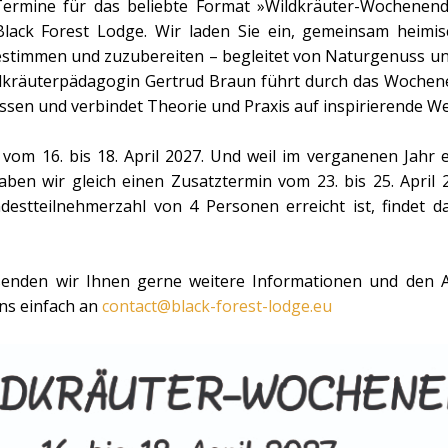
Termine für das beliebte Format »Wildkräuter-Wochenend
Black Forest Lodge. Wir laden Sie ein, gemeinsam heimis
stimmen und zuzubereiten – begleitet von Naturgenuss un
ldkräuterpädagogin Gertrud Braun führt durch das Wochene
sen und verbindet Theorie und Praxis auf inspirierende We
 vom 16. bis 18. April 2027. Und weil im verganenen Jahr 
aben wir gleich einen Zusatztermin vom 23. bis 25. April 
destteilnehmerzahl von 4 Personen erreicht ist, findet
 senden wir Ihnen gerne weitere Informationen und den A
uns einfach an
contact@black-forest-lodge.eu