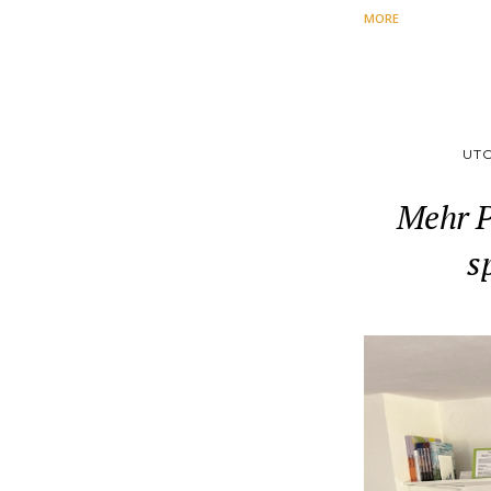
MORE
UT
Mehr P
s