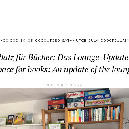
C+00:000_6K_06+0000UTCE0_SATAMUTCE_JULY+0000RJULAM
latz für Bücher: Das Lounge-Update
pace for books: An update of the loun
PUBLISHED IN
BLOG