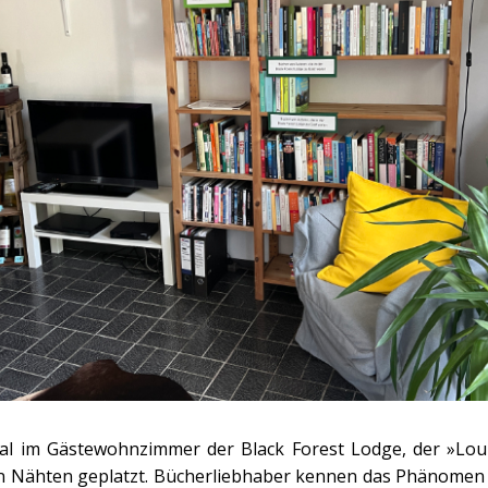
al im Gästewohnzimmer der Black Forest Lodge, der »Loun
en Nähten geplatzt. Bücherliebhaber kennen das Phänomen 