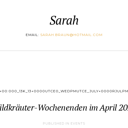
Sarah
EMAIL:
SARAH.BRAUN@HOTMAIL.COM
+00:000_13K_13+0000UTCE0_WEDPMUTCE_JULY+0000RJULP
ldkräuter-Wochenenden im April 2
PUBLISHED IN
EVENTS