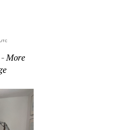
UTC
 - More
ge