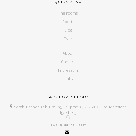
QUICK MENU
The rooms
Sports
Blog
Flyer
About
Contact
Impressum
Links
BLACK FOREST LODGE
Sarah Tischer (geb. Braun), Hauptstr. 6, 72250 DE-Freudenstadt-
Igelsberg
+49 (0)7442 9099008