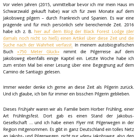
Vor vielen Jahren (2015, unmittelbar bevor ich mir mein Haus im
Schwarzwald gekauft habe) war ich für zwei Monate auf dem
Jakobsweg pilgern – durch Frankreich und Spanien. Es war eine
prägende und für mich persönlich sehr bereichernde Zeit. 2016
habe ich z. B.
hier auf dem Blog der Black Forest Lodge (der
damals noch nicht so hieß) einen Artikel über diese Zeit und die
Suche nach der Wahrheit verfasst.
In meinem autobiografischen
Buch
»750 Meter Glück«
nimmt die Pilgerreise auf dem
Jakobsweg ebenfalls einige Kapitel ein. Letzte Woche habe ich
zum ersten Mal bei einer Lesung über eine Begegnung auf dem
Camino de Santiago gelesen.
Immer wieder denke ich gerne an diese Zeit als Pilgerin zurück.
Und ich glaube, ich bin für immer ein bisschen Pilgerin geblieben.
Dieses Frühjahr waren wir als Familie beim Horber Frühling, einer
Art Frühlingsfest. Dort gab es einen Stand der Jakobus-
Gesellschaft … und ich habe einen Flyer mit Pilgerwegen in der
Region mitgenommen. Es gibt in ganz Deutschland ein tolles Netz
an Jakobs- und Pilgerwegen, nicht nur »den« Jakobsweg, also den